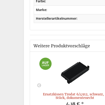
Farbe:
Marke:
Herstellerartikelnummer:
Weitere Produktvorschläge
6, Inhalt: 24ml,
Ersatzkissen Trodat 6/4912, schwarz,
Stück, dokumentenecht
*
4,38 €
*