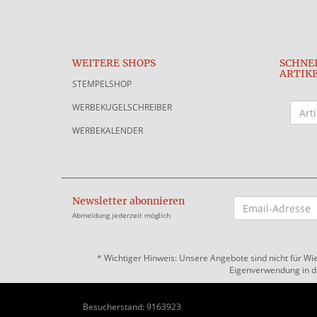
WEITERE SHOPS
SCHNE
ARTIK
STEMPELSHOP
WERBEKUGELSCHREIBER
WERBEKALENDER
Newsletter abonnieren
EMAIL-
ADRESSE
Abmeldung jederzeit möglich
*
Wichtiger Hinweis: Unsere Angebote sind nicht für Wi
Eigenverwendung in der
Besucherstand: 9163923