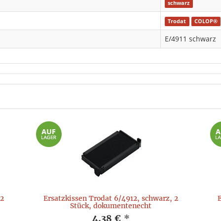
schwarz
Trodat
COLOP®
E/4911 schwarz
 2
Ersatzkissen Trodat 6/4912, schwarz, 2
Stück, dokumentenecht
4,38 €
*