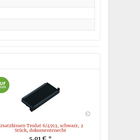
Ersatzkissen Trodat 6/4913, schwarz, 2
Ersatzkissen T
Stück, dokumentenecht
Stück,
5,01 €
*