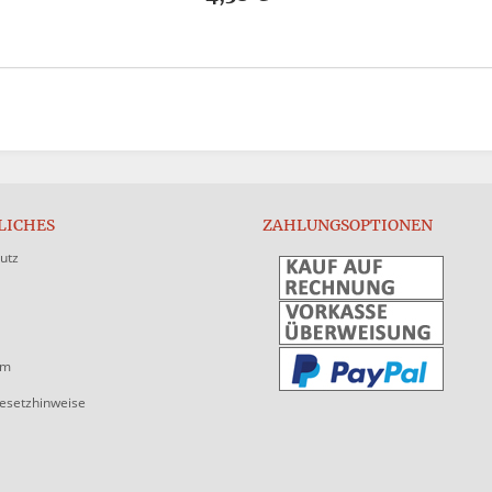
LICHES
ZAHLUNGSOPTIONEN
utz
um
gesetzhinweise