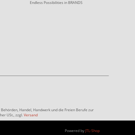
Endless Possibilities in BRANDS
e, Behörden, Handel, Handwerk und die Freien Berufe zur
her USt., zzgl.
Versand
Powered by
JTL-Shop