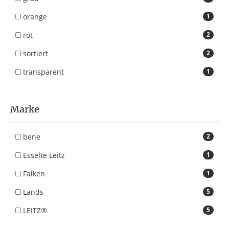
orange
1
rot
2
sortiert
2
transparent
1
Marke
bene
2
Esselte Leitz
1
Falken
1
Lands
5
LEITZ®
5