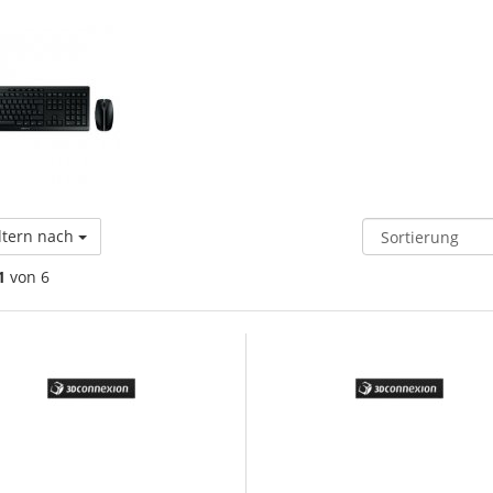
ltern nach
1
von 6