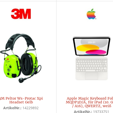
3M Peltor Ws-Protac Xpi
Apple Magic Keyboard Fol
Headset Gelb
MQDP3D/A, für iPad (10. 
/ A16), QWERTZ, weiß
ArtikelNr.:
14229892
ArtikelNr.:
19733751