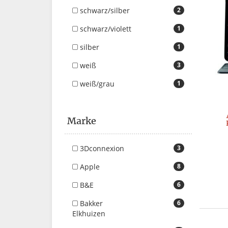
schwarz/silber
2
schwarz/violett
1
silber
1
weiß
3
weiß/grau
1
Marke
3Dconnexion
3
Apple
8
B&E
6
Bakker
6
Elkhuizen