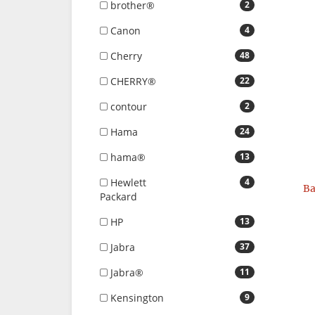
brother®
2
Canon
4
Cherry
48
CHERRY®
22
contour
2
Hama
24
hama®
13
Hewlett
4
Ba
Packard
HP
13
Jabra
37
Jabra®
11
Kensington
9