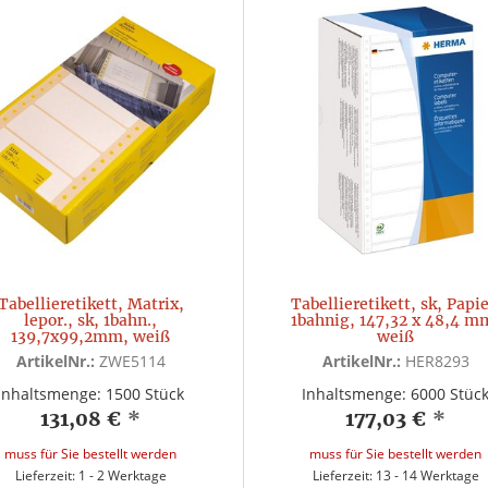
Tabellieretikett, Matrix,
Tabellieretikett, sk, Papie
lepor., sk, 1bahn.,
1bahnig, 147,32 x 48,4 m
139,7x99,2mm, weiß
weiß
ArtikelNr.:
ZWE5114
ArtikelNr.:
HER8293
Inhaltsmenge: 1500 Stück
Inhaltsmenge: 6000 Stüc
131,08 €
*
177,03 €
*
muss für Sie bestellt werden
muss für Sie bestellt werden
Lieferzeit: 1 - 2 Werktage
Lieferzeit: 13 - 14 Werktage