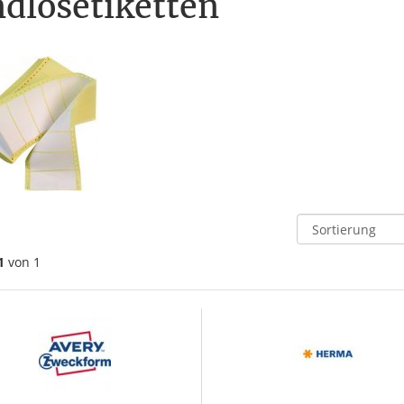
dlosetiketten
1
von 1