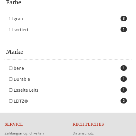
Farbe
grau
8
sortiert
1
Marke
bene
1
Durable
1
Esselte Leitz
1
LEITZ®
2
SERVICE
RECHTLICHES
Zahlungsmöglichkeiten
Datenschutz