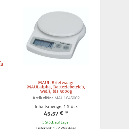
,
au
MAUL Briefwaage
MAULalpha, Batteriebetrieb,
weiß, bis 5000g
ArtikelNr.:
MAU1645002
Inhaltsmenge: 1 Stück
45,57 €
*
5 Stück auf Lager
Lieferzeit: 1 - 2 Werktage