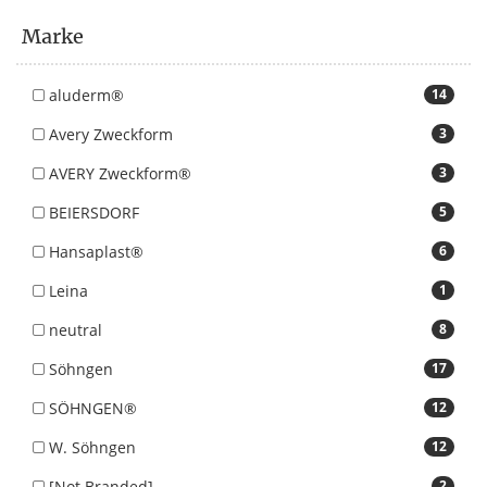
Marke
aluderm®
14
Avery Zweckform
3
AVERY Zweckform®
3
BEIERSDORF
5
Hansaplast®
6
Leina
1
neutral
8
Söhngen
17
SÖHNGEN®
12
W. Söhngen
12
[Not Branded]
2