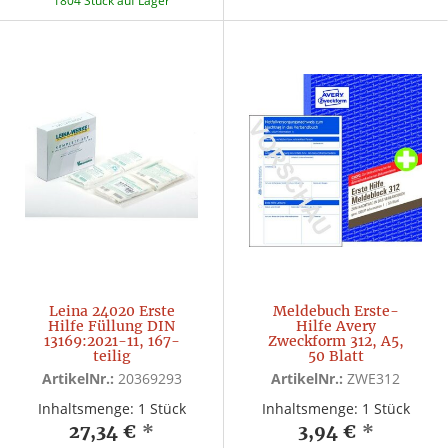
1804 Stück auf Lager
Leina 24020 Erste
Meldebuch Erste-
Hilfe Füllung DIN
Hilfe Avery
13169:2021-11, 167-
Zweckform 312, A5,
teilig
50 Blatt
ArtikelNr.:
20369293
ArtikelNr.:
ZWE312
Inhaltsmenge: 1 Stück
Inhaltsmenge: 1 Stück
27,34 €
*
3,94 €
*