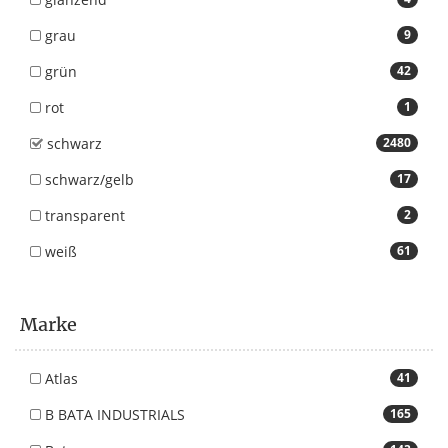
grau
9
grün
42
rot
1
schwarz
2480
schwarz/gelb
17
transparent
2
weiß
61
Marke
Atlas
41
B BATA INDUSTRIALS
165