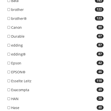
Bata
143
brother
122
brother®
123
Canon
80
Durable
67
edding
87
edding®
87
Epson
42
EPSON®
46
Esselte Leitz
118
Exacompta
49
HAN
38
Hase
40