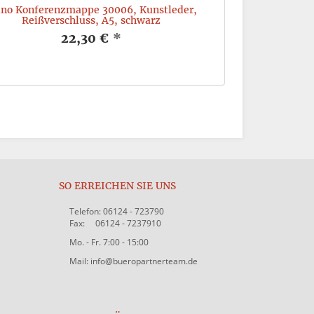
ino Konferenzmappe 30006, Kunstleder,
Ringbuchmappe A
Reißverschluss, A5, schwarz
A4, 
22,30 €
*
SO ERREICHEN SIE UNS
Telefon: 06124 - 723790
Fax: 06124 - 7237910
Mo. - Fr. 7:00 - 15:00
Mail: info@bueropartnerteam.de