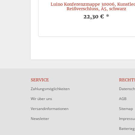
017, Leder, Maße:
Luino Konferenzmappe 30006, Kunstled
warz
Reißverschluss, A5, schwarz
*
22,30 €
*
SERVICE
RECHT
Zahlungsmöglichkeiten
Datensch
Wir über uns
AGB
Versandinformationen
Sitemap
Newsletter
Impress
Batterie