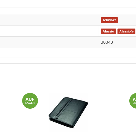
schwarz
Alassio
Alassio®
30043