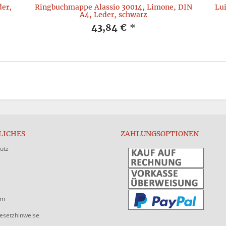
er,
Ringbuchmappe Alassio 30014, Limone, DIN
Lu
A4, Leder, schwarz
43,84 €
*
LICHES
ZAHLUNGSOPTIONEN
utz
um
gesetzhinweise