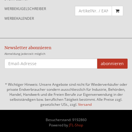
WERBEKUGELSCHREIBER
WERBEKALENDER
Newsletter abonnieren
Abmeldung jederzeit möglich
EMAIL-
abonnieren
ADRESSE
*
Wichtiger Hinweis: Unsere Angebote sind nicht für Wiederverkäufer oder
private Endverbraucher sondern ausschliesslich für Industrie, Behörden,
Handel, Handwerk und die Freien Berufe zur Eigenverwendung in der
selbstständigen bzw. beruflichen Tätigkeit bestimmt. Alle Preise zzgl.
gesetzlicher USt., zzgl.
Versand
Besucherstand: 9192860
Powered by
JTL-Shop