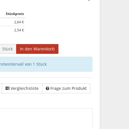
Stückpreis
2,64 €
2,54 €
Stück
In den Warenkorb
hmeintervall von 1 Stück
Vergleichsliste
Frage zum Produkt