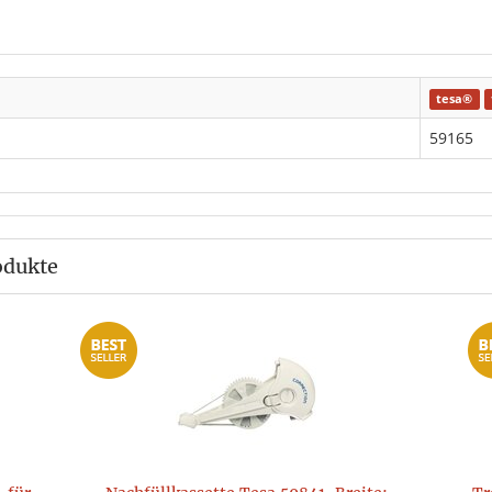
tesa®
59165
odukte