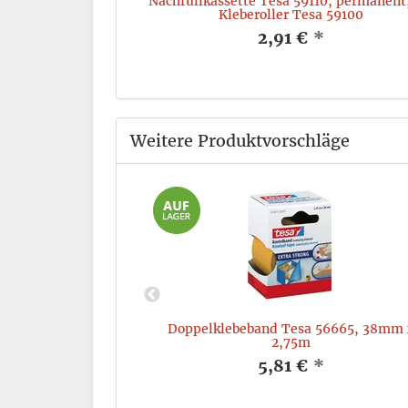
, verzinkt
Nachfüllkassette Tesa 59110, permanent,
Kleberoller Tesa 59100
*
2,91 €
*
Weitere Produktvorschläge
m Easy Cut 57443,
Doppelklebeband Tesa 56665, 38mm 
rot/blau
2,75m
*
5,81 €
*