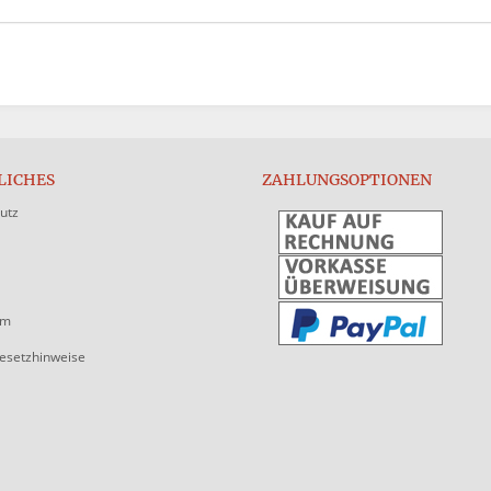
LICHES
ZAHLUNGSOPTIONEN
utz
um
gesetzhinweise