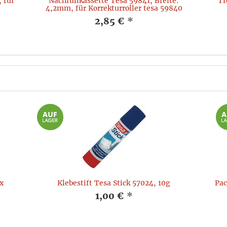
 für
Nachfüllkassette Tesa 59841, Breite:
Tr
4,2mm, für Korrekturroller tesa 59840
2,85 €
*
x
Klebestift Tesa Stick 57024, 10g
Pac
1,00 €
*