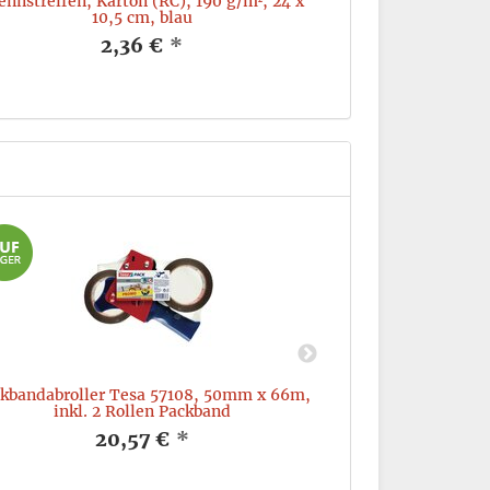
ennstreifen, Karton (RC), 190 g/m², 24 x
Gelschreiber Ec
10,5 cm, blau
0,5mm, aust
2,36 €
*
kbandabroller Tesa 57108, 50mm x 66m,
Tesa Klebeband
inkl. 2 Rollen Packband
20,57 €
*