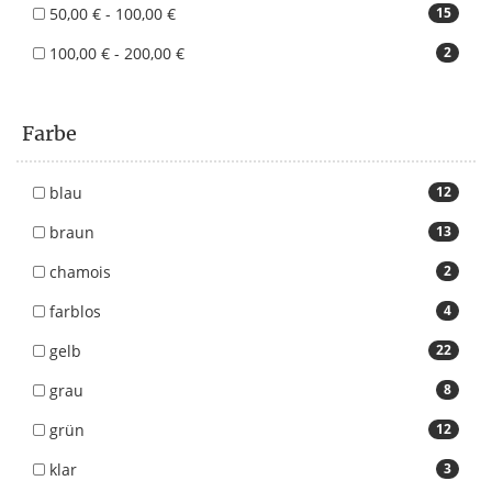
50,00 € - 100,00 €
15
100,00 € - 200,00 €
2
Farbe
blau
12
braun
13
chamois
2
farblos
4
gelb
22
grau
8
grün
12
klar
3