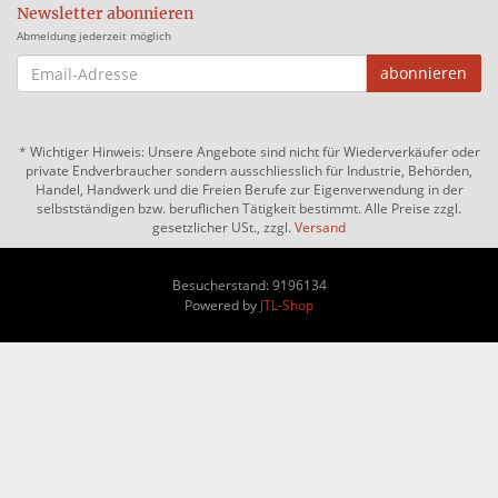
Newsletter abonnieren
Abmeldung jederzeit möglich
EMAIL-
abonnieren
ADRESSE
*
Wichtiger Hinweis: Unsere Angebote sind nicht für Wiederverkäufer oder
private Endverbraucher sondern ausschliesslich für Industrie, Behörden,
Handel, Handwerk und die Freien Berufe zur Eigenverwendung in der
selbstständigen bzw. beruflichen Tätigkeit bestimmt. Alle Preise zzgl.
gesetzlicher USt., zzgl.
Versand
Besucherstand: 9196134
Powered by
JTL-Shop