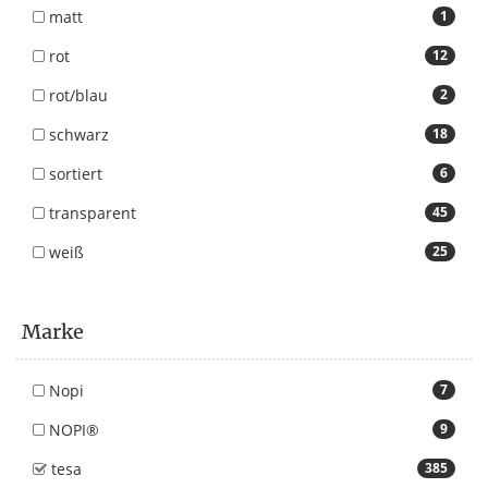
matt
1
rot
12
rot/blau
2
schwarz
18
sortiert
6
transparent
45
weiß
25
Marke
Nopi
7
NOPI®
9
tesa
385