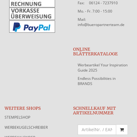
Fax: 06124 - 7237910
Mo. - Fr. 7:00 - 15:00
Mail:
info@bueropartnerteam.de
ONLINE
BLÄTTERKATALOGE
Werbeartikel Your Inspiration
Guide 2025
Endless Possibilities in
BRANDS
WEITERE SHOPS
SCHNELLKAUF MIT
ARTIKELNUMMER
STEMPELSHOP
WERBEKUGELSCHREIBER