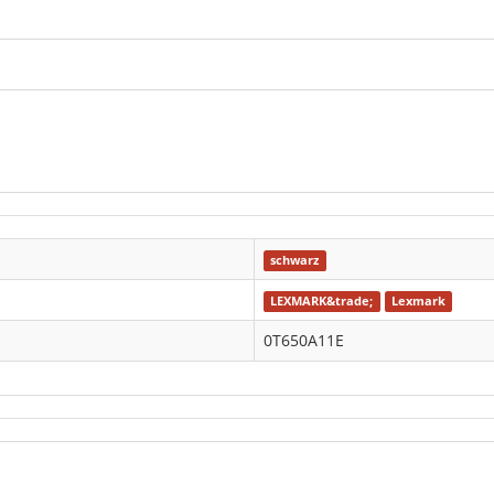
schwarz
LEXMARK&trade;
Lexmark
0T650A11E