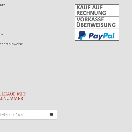
utz
um
gesetzhinweise
LLKAUF MIT
ELNUMMER