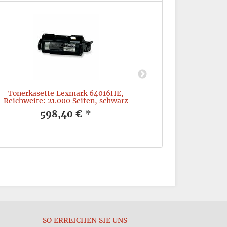
Tonerkasette Lexmark 64016HE,
Toner Lexmark
Reichweite: 21.000 Seiten, schwarz
598,40 €
*
3
SO ERREICHEN SIE UNS