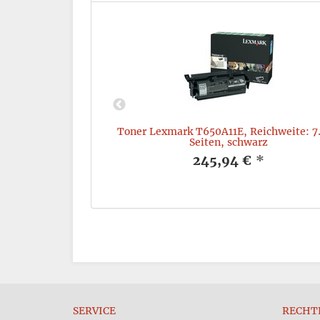
rk 64016SE,
Toner Lexmark T650A11E, Reichweite: 7
ten, schwarz
Seiten, schwarz
*
245,94 €
*
SERVICE
RECHT