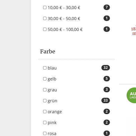
10,00 € - 30,00 €
7
30,00 € - 50,00 €
1
18
50,00 € - 100,00 €
1
m
Farbe
blau
32
gelb
5
grau
3
grün
33
orange
2
pink
2
rosa
1