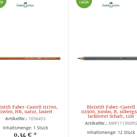
istift Faber-Castell 111700,
Bleistift Faber-Castell
Enviro, HB, natur, lasiert
111900, Jumbo, B, silbergr
lackierter Schaft, 12St
ArtikelNr.:
1056453
ArtikelNr.:
AWF111900P
Inhaltsmenge: 1 Stück
Inhaltsmenge: 12 Stück
0,34 €
*