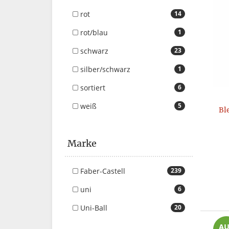
rot
14
rot/blau
1
schwarz
23
silber/schwarz
1
sortiert
6
weiß
5
Bl
Marke
Faber-Castell
239
uni
6
Uni-Ball
20