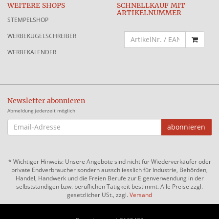
WEITERE SHOPS
SCHNELLKAUF MIT
ARTIKELNUMMER
STEMPELSHOP
WERBEKUGELSCHREIBER
WERBEKALENDER
Newsletter abonnieren
Abmeldung jederzeit möglich
EMAIL-
abonnieren
ADRESSE
*
Wichtiger Hinweis: Unsere Angebote sind nicht für Wiederverkäufer oder
private Endverbraucher sondern ausschliesslich für Industrie, Behörden,
Handel, Handwerk und die Freien Berufe zur Eigenverwendung in der
selbstständigen bzw. beruflichen Tätigkeit bestimmt. Alle Preise zzgl.
gesetzlicher USt., zzgl.
Versand