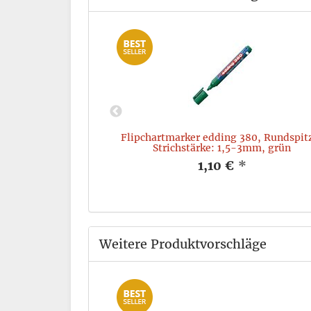
83, Keilspitze,
Flipchartmarker edding 380, Rundspit
m, schwarz
Strichstärke: 1,5-3mm, grün
*
1,10 €
*
Weitere Produktvorschläge