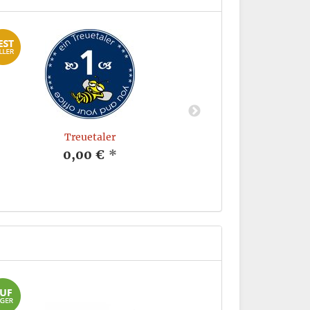
Treuetaler
Flipchartmarke
Strichst
0,00 €
*