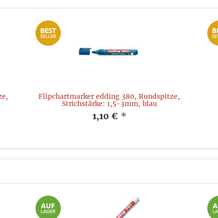
ze,
Flipchartmarker edding 380, Rundspitze,
Strichstärke: 1,5-3mm, blau
1,10 €
*