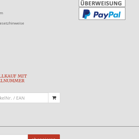
um
gesetzhinweise
LLKAUF MIT
ELNUMMER