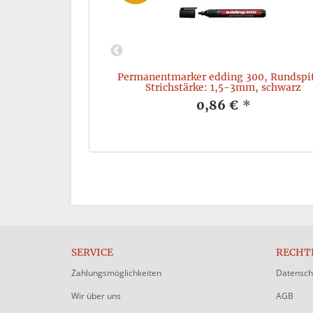
22, Keilspitze,
Permanentmarker edding 300, Rundspi
m, schwarz
Strichstärke: 1,5-3mm, schwarz
*
0,86 €
*
SERVICE
RECHT
Zahlungsmöglichkeiten
Datensch
Wir über uns
AGB