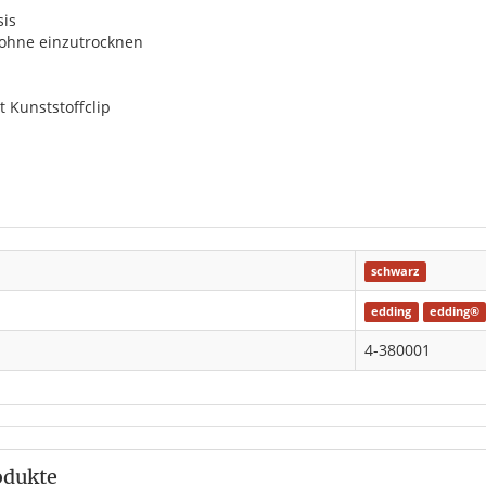
sis
 ohne einzutrocknen
 Kunststoffclip
schwarz
edding
edding®
4-380001
odukte