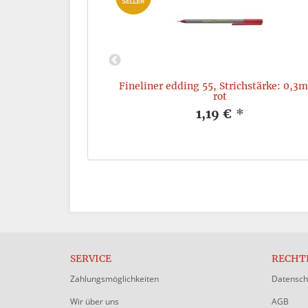
550, Rundspitze,
Fineliner edding 55, Strichstärke: 0,3
4mm, rot
rot
*
1,19 €
*
SERVICE
RECHT
Zahlungsmöglichkeiten
Datensch
Wir über uns
AGB