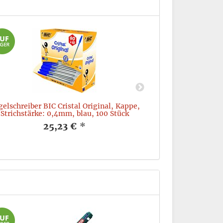
elschreiber BIC Cristal Original, Kappe,
Permanentmarker
Strichstärke: 0,4mm, blau, 100 Stück
Strichst
25,23 €
*