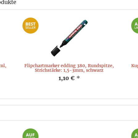
odukte
ml,
Flipchartmarker edding 380, Rundspitze,
Kug
Strichstärke: 1,5-3mm, schwarz
1,10 €
*