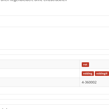
rot
edding
edding®
4-360002