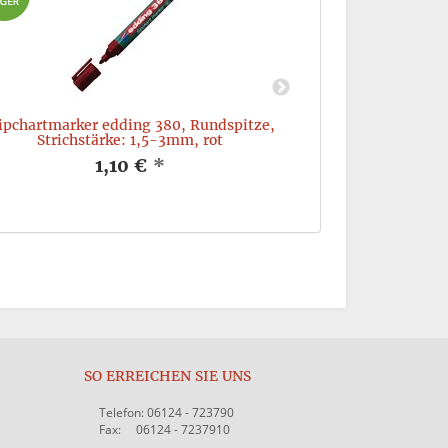
ipchartmarker edding 380, Rundspitze,
Nachfülltusche e
Strichstärke: 1,5-3mm, rot
1,10 €
*
SO ERREICHEN SIE UNS
Telefon: 06124 - 723790
Fax: 06124 - 7237910