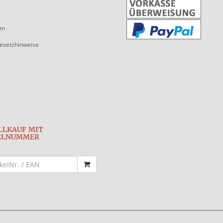
um
gesetzhinweise
LLKAUF MIT
ELNUMMER