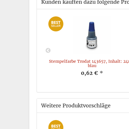
Kunden kauften dazu folgende Pr
: 2, i: 11 x 7 cm,
Stempelfarbe Trodat 143657, Inhalt: 24
lau
blau
*
0,62 €
*
Weitere Produktvorschläge