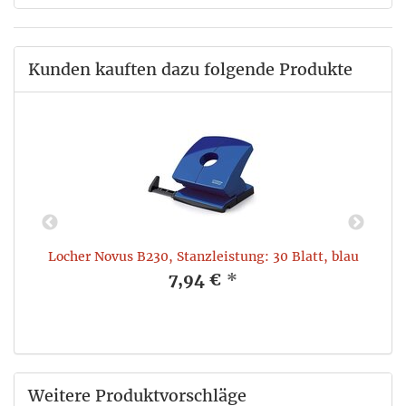
Kunden kauften dazu folgende Produkte
mm
Locher Novus B230, Stanzleistung: 30 Blatt, blau
T
7,94 €
*
Weitere Produktvorschläge