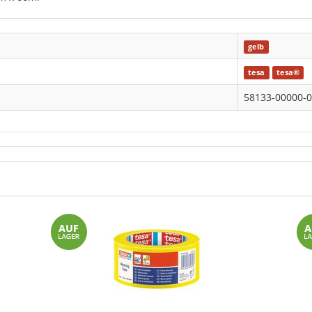
gelb
tesa
tesa®
58133-00000-