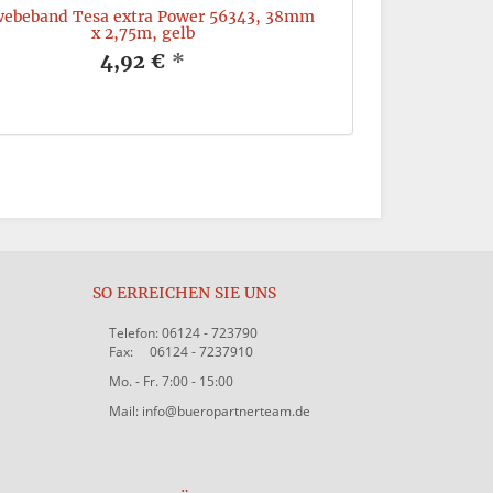
ebeband Tesa extra Power 56343, 38mm
Antirutschband
x 2,75m, gelb
g
4,92 €
*
SO ERREICHEN SIE UNS
Telefon: 06124 - 723790
Fax: 06124 - 7237910
Mo. - Fr. 7:00 - 15:00
Mail: info@bueropartnerteam.de