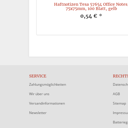
ower 56341, 19mm
Haftnotizen Tesa 57654 Office Notes
lb
75x75mm, 100 Blatt, gelb
*
0,54 €
*
SERVICE
RECHT
Zahlungsmöglichkeiten
Datensch
Wir über uns
AGB
Versandinformationen
Sitemap
Newsletter
Impress
Batterie