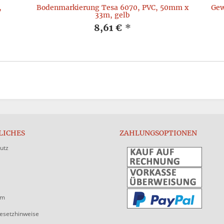
,
Bodenmarkierung Tesa 6070, PVC, 50mm x
Gew
33m, gelb
8,61 €
*
LICHES
ZAHLUNGSOPTIONEN
utz
um
gesetzhinweise