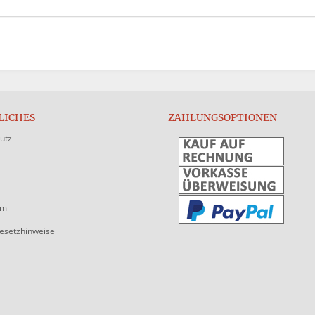
LICHES
ZAHLUNGSOPTIONEN
utz
um
gesetzhinweise