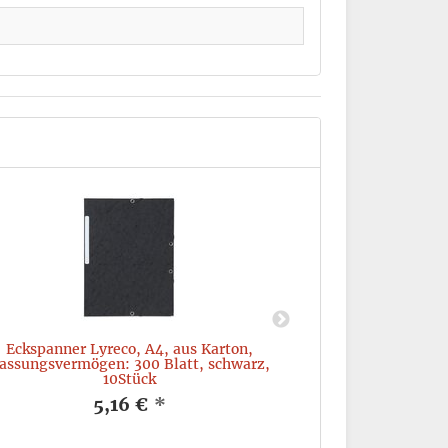
Eckspanner Lyreco, A4, aus Karton,
Register 1-12, A
assungsvermögen: 300 Blatt, schwarz,
10Stück
5,16 €
*