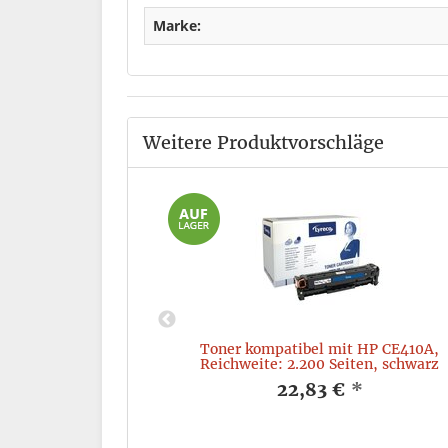
Marke:
Weitere Produktvorschläge
yocera TK-340,
Toner kompatibel mit HP CE410A,
iten, schwarz
Reichweite: 2.200 Seiten, schwarz
*
22,83 €
*