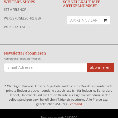
WEITERE SHOPS
SCHNELLKAUF MIT
ARTIKELNUMMER
STEMPELSHOP
WERBEKUGELSCHREIBER
WERBEKALENDER
Newsletter abonnieren
Abmeldung jederzeit möglich
EMAIL-
abonnieren
ADRESSE
*
Wichtiger Hinweis: Unsere Angebote sind nicht für Wiederverkäufer oder
private Endverbraucher sondern ausschliesslich für Industrie, Behörden,
Handel, Handwerk und die Freien Berufe zur Eigenverwendung in der
selbstständigen bzw. beruflichen Tätigkeit bestimmt. Alle Preise zzgl.
gesetzlicher USt., zzgl.
Versand
Besucherstand: 9182592