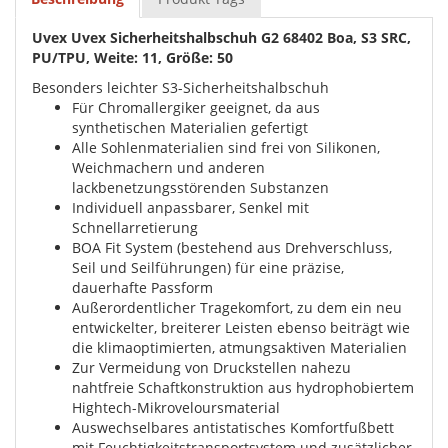
Uvex Uvex Sicherheitshalbschuh G2 68402 Boa, S3 SRC,
PU/TPU, Weite: 11, Größe: 50
Besonders leichter S3-Sicherheitshalbschuh
Für Chromallergiker geeignet, da aus
synthetischen Materialien gefertigt
Alle Sohlenmaterialien sind frei von Silikonen,
Weichmachern und anderen
lackbenetzungsstörenden Substanzen
Individuell anpassbarer, Senkel mit
Schnellarretierung
BOA Fit System (bestehend aus Drehverschluss,
Seil und Seilführungen) für eine präzise,
dauerhafte Passform
Außerordentlicher Tragekomfort, zu dem ein neu
entwickelter, breiterer Leisten ebenso beiträgt wie
die klimaoptimierten, atmungsaktiven Materialien
Zur Vermeidung von Druckstellen nahezu
nahtfreie Schaftkonstruktion aus hydrophobiertem
Hightech-Mikroveloursmaterial
Auswechselbares antistatisches Komfortfußbett
mit Feuchtigkeitstransportsystem und zusätzlicher