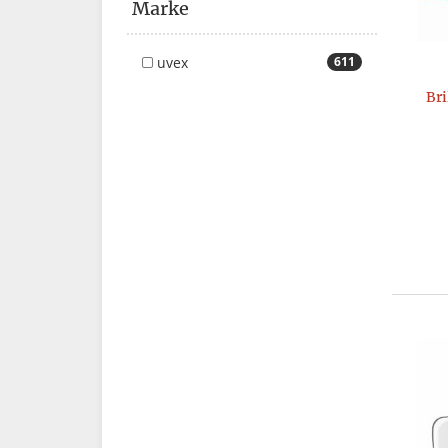
Marke
uvex
611
Br