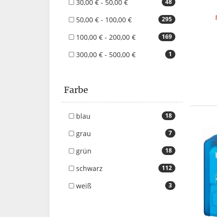
30,00 € - 50,00 €
48
50,00 € - 100,00 €
295
100,00 € - 200,00 €
169
300,00 € - 500,00 €
1
Farbe
blau
18
grau
7
grün
18
schwarz
112
weiß
3