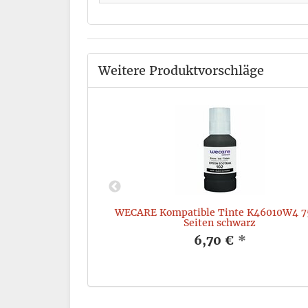
Weitere Produktvorschläge
W4, komp. zu HP
WECARE Kompatible Tinte K46010W4 7
tiert, 4 Stück
Seiten schwarz
*
6,70 €
*