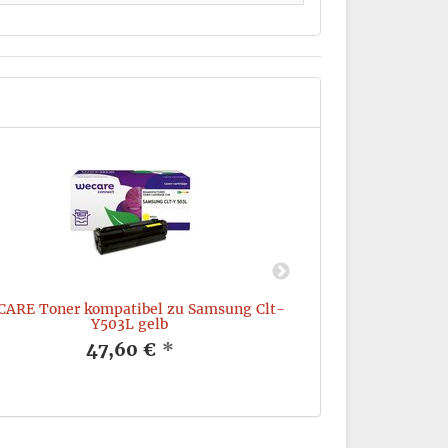
ARE Toner kompatibel zu Samsung Clt-
WECARE Toner k
Y503L gelb
90
47,60 €
*