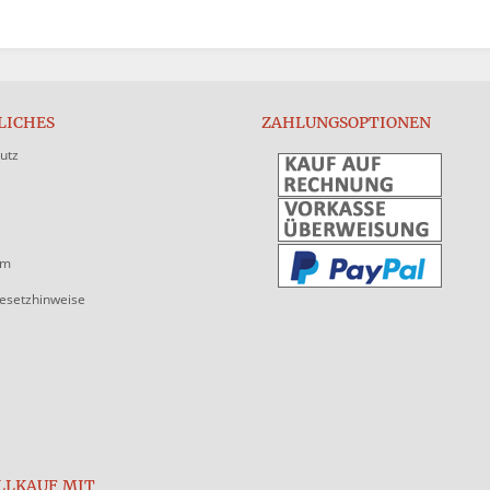
LICHES
ZAHLUNGSOPTIONEN
utz
um
gesetzhinweise
LLKAUF MIT