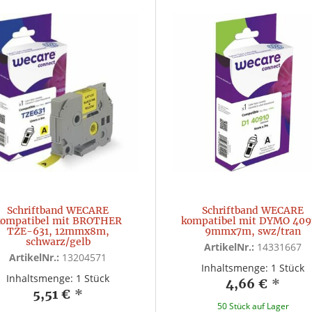
Schriftband WECARE
Schriftband WECARE
kompatibel mit BROTHER
kompatibel mit DYMO 409
TZE-631, 12mmx8m,
9mmx7m, swz/tran
schwarz/gelb
ArtikelNr.:
14331667
ArtikelNr.:
13204571
Inhaltsmenge: 1 Stück
Inhaltsmenge: 1 Stück
4,66 €
*
5,51 €
*
50 Stück auf Lager