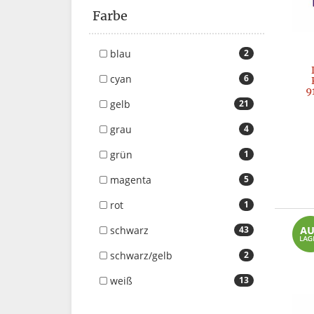
Farbe
blau
2
cyan
6
9
gelb
21
grau
4
grün
1
magenta
5
rot
1
schwarz
43
schwarz/gelb
2
weiß
13