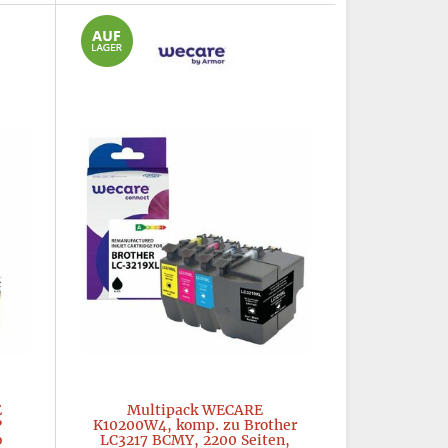
E
Multipack WECARE
P
K10200W4, komp. zu Brother
b
LC3217 BCMY, 2200 Seiten,