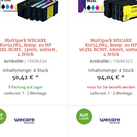
Multipack WECARE
Multipack WECARE
K10541W4, komp. zu HP
K10542W4, komp. zu H
2XL BCMY, 3300S, sortiert,
963XL BCMY, 6800S, sortie
4 Stück
4 Stück
ArtikelNr.:
15696334
ArtikelNr.:
15696323
Inhaltsmenge: 4 Stück
Inhaltsmenge: 4 Stück
50,42 €
*
94,04 €
*
9 Packung auf Lager
muss für Sie bestellt werden
Lieferzeit: 1 - 2 Werktage
Lieferzeit: 1 - 2 Werktage