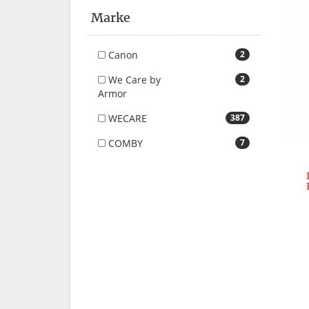
Marke
Canon
2
We Care by
2
Armor
WECARE
387
COMBY
7