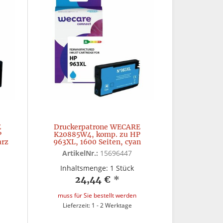
E
Druckerpatrone WECARE
P
K20885W4, komp. zu HP
arz
963XL, 1600 Seiten, cyan
ArtikelNr.:
15696447
Inhaltsmenge: 1 Stück
24,44 €
*
muss für Sie bestellt werden
Lieferzeit: 1 - 2 Werktage