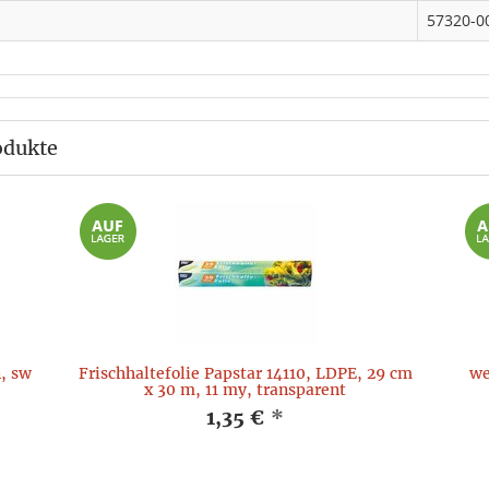
57320-0
odukte
, sw
Frischhaltefolie Papstar 14110, LDPE, 29 cm
we
x 30 m, 11 my, transparent
1,35 €
*