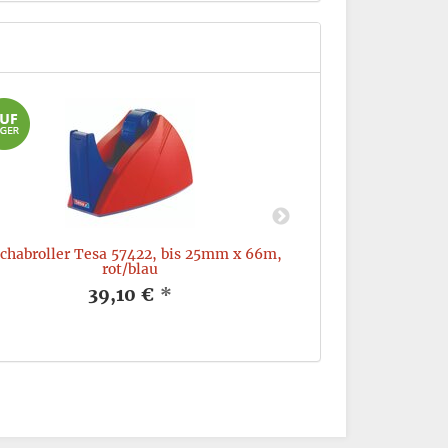
chabroller Tesa 57422, bis 25mm x 66m,
Gewebeband Tesa
rot/blau
x
39,10 €
*