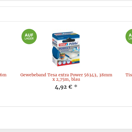
66m
Gewebeband Tesa extra Power 56343, 38mm
Tis
x 2,75m, blau
4,92 €
*