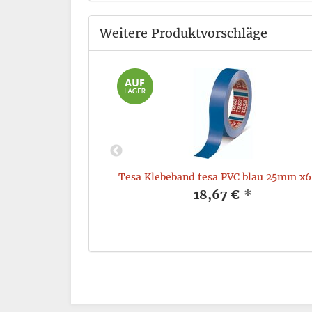
Weitere Produktvorschläge
14, Breite: 5mm,
Tesa Klebeband tesa PVC blau 25mm x
blau
18,67 €
*
*