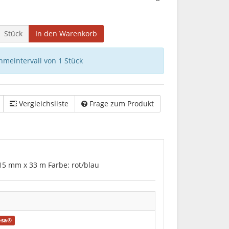
Stück
In den Warenkorb
hmeintervall von 1 Stück
Vergleichsliste
Frage zum Produkt
s 15 mm x 33 m Farbe: rot/blau
esa®