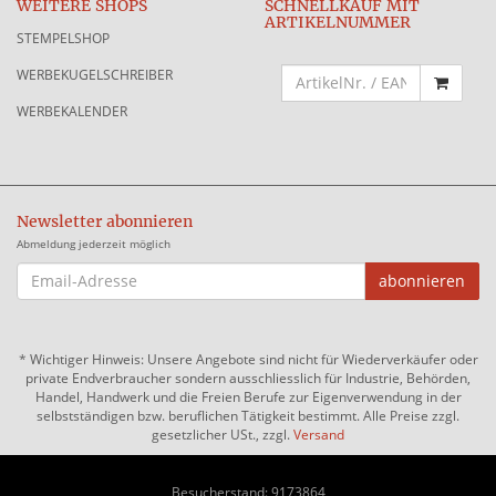
WEITERE SHOPS
SCHNELLKAUF MIT
ARTIKELNUMMER
STEMPELSHOP
WERBEKUGELSCHREIBER
WERBEKALENDER
Newsletter abonnieren
Abmeldung jederzeit möglich
EMAIL-
abonnieren
ADRESSE
*
Wichtiger Hinweis: Unsere Angebote sind nicht für Wiederverkäufer oder
private Endverbraucher sondern ausschliesslich für Industrie, Behörden,
Handel, Handwerk und die Freien Berufe zur Eigenverwendung in der
selbstständigen bzw. beruflichen Tätigkeit bestimmt. Alle Preise zzgl.
gesetzlicher USt., zzgl.
Versand
Besucherstand: 9173864