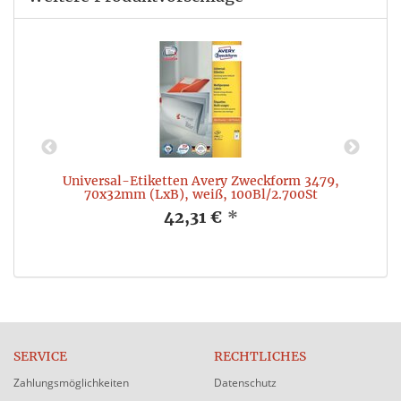
6,
Universal-Etiketten Avery Zweckform 3479,
F
70x32mm (LxB), weiß, 100Bl/2.700St
42,31 €
*
SERVICE
RECHTLICHES
Zahlungsmöglichkeiten
Datenschutz