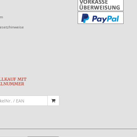
um
gesetzhinweise
LLKAUF MIT
ELNUMMER