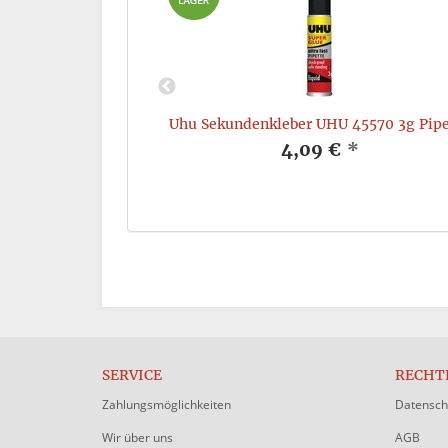
Lösungsm. 4x 21g
Uhu Sekundenkleber UHU 45570 3g Pipe
*
4,09 €
*
SERVICE
RECHT
Zahlungsmöglichkeiten
Datensch
Wir über uns
AGB