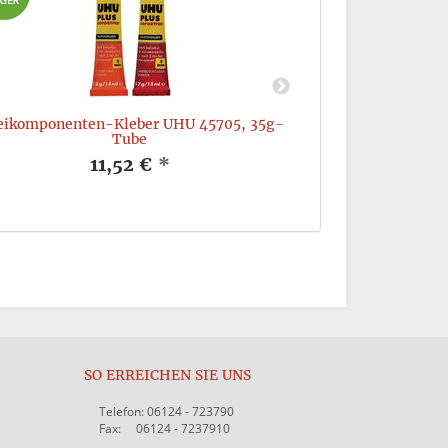
ikomponenten-Kleber UHU 45705, 35g-
Uhu Klebsto
Tube
o
11,52 €
*
SO ERREICHEN SIE UNS
Telefon: 06124 - 723790
Fax: 06124 - 7237910