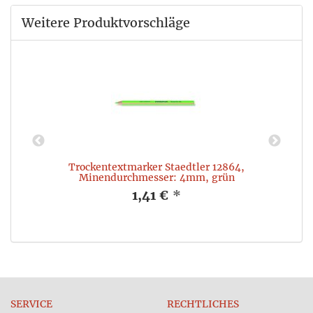
Weitere Produktvorschläge
m,
Trockentextmarker Staedtler 12864,
F
Minendurchmesser: 4mm, grün
1,41 €
*
SERVICE
RECHTLICHES