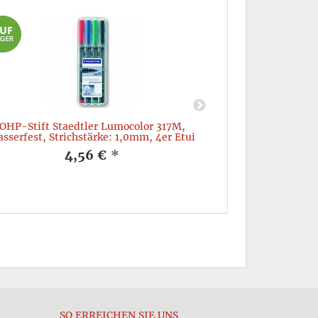
OHP-Stift Staedtler Lumocolor 317M,
Fineliner Sta
sserfest, Strichstärke: 1,0mm, 4er Etui
0,3mm, 
4,56 €
*
SO ERREICHEN SIE UNS