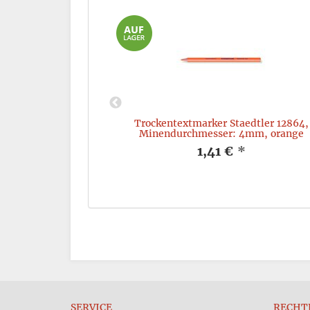
01, Lumocolor,
Trockentextmarker Staedtler 12864,
6 Stück
Minendurchmesser: 4mm, orange
*
1,41 €
*
SERVICE
RECHT