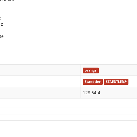
e
 z
te
orange
Staedtler
STAEDTLER®
128 64-4