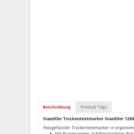
Beschreibung
Produkt Tags
Staedtler Trockentextmarker Staedtler 12
Holzgefasster Trockentextmarker in ergonom
Mit fluoreszenter, lichtbeständiger W