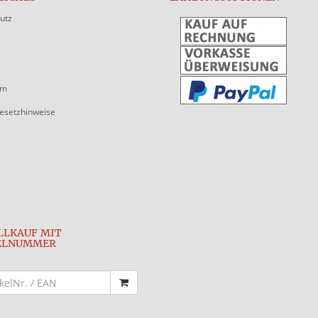
utz
um
gesetzhinweise
LLKAUF MIT
ELNUMMER