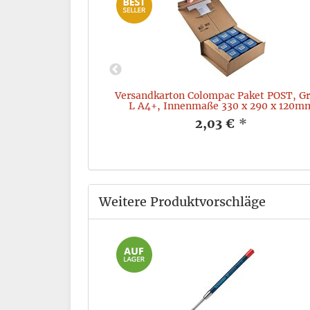
, Frixion Ball,
Versandkarton Colompac Paket POST, G
4mm, rot
L A4+, Innenmaße 330 x 290 x 120m
*
2,03 €
*
Weitere Produktvorschläge