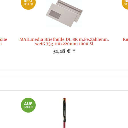
röße
MAILmedia Briefhülle DL SK m.Fe.Zahlenm.
Ku
m
weiß 75g 110x220mm 1000 St
31,18 €
*