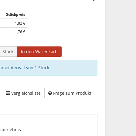
Stückpreis
1,82 €
1,76 €
Stück
In den Warenkorb
hmeintervall von 1 Stück
Vergleichsliste
Frage zum Produkt
eiberlebnis