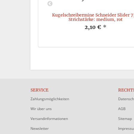
ider Maxx 250,
Kugelschreibermine Schneider Slider 7
ke: 2+7mm, rot
Strichstärke: medium, rot
*
2,10 €
*
SERVICE
RECHT
Zahlungsmöglichkeiten
Datensch
Wir über uns
AGB
Versandinformationen
Sitemap
Newsletter
Impress