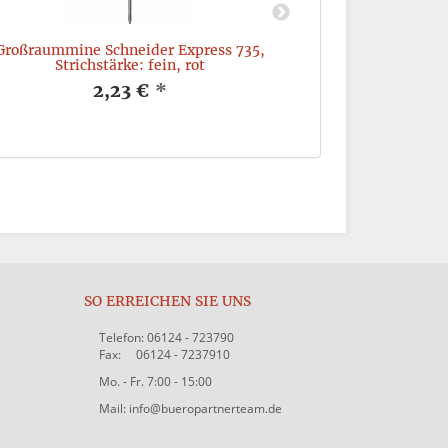
Großraummine Schneider Express 735,
SCHNEIDER K
Strichstärke: fein, rot
COLOURS 1320
2,23 €
*
SO ERREICHEN SIE UNS
Telefon: 06124 - 723790
Fax: 06124 - 7237910
Mo. - Fr. 7:00 - 15:00
Mail: info@bueropartnerteam.de