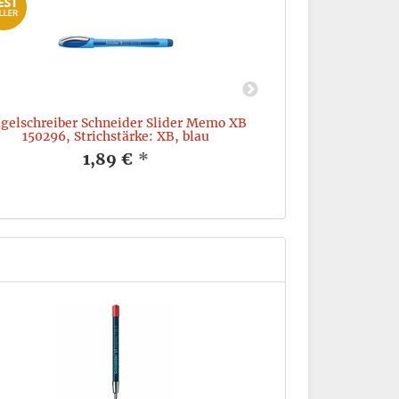
gelschreiber Schneider Slider Memo XB
Ordner Leitz 10
150296, Strichstärke: XB, blau
1,89 €
*