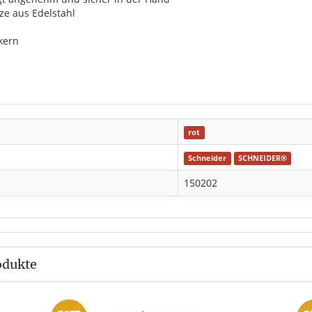
tze aus Edelstahl
kern
rot
Schneider
SCHNEIDER®
150202
odukte