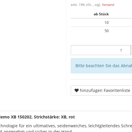
exkl. 19% USt. , zzgl.
Versand
ab Stück
10
50
Bitte beachten Sie das Abna
hinzufügen Favoritenliste
emo XB 150202, Strichstärke: XB, rot
hnologie für ein ultimatives, seidenweiches, leichtgleitendes Schr
egt angenehm und sicher in der Hand