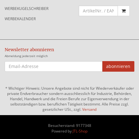
WERBEKUGELSCHREIBER
WERBEKALENDER
Newsletter abonnieren
Abmeldung jederzeit möglich
EMAIL-
abonnieren
ADRESSE
*
Wichtiger Hinweis: Unsere Angebote sind nicht für Wiederverkäufer oder
private Endverbraucher sondern ausschliesslich für Industrie, Behörden,
Handel, Handwerk und die Freien Berufe zur Eigenverwendung in der
selbstständigen bzw. beruflichen Tätigkeit bestimmt. Alle Preise zzgl.
gesetzlicher USt., zzgl.
Versand
Besucherstand: 9177348
Powered by
JTL-Shop