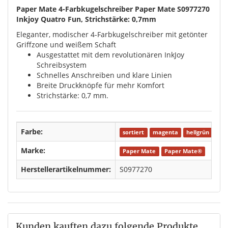
Paper Mate 4-Farbkugelschreiber Paper Mate S0977270
Inkjoy Quatro Fun, Strichstärke: 0,7mm
Eleganter, modischer 4-Farbkugelschreiber mit getönter
Griffzone und weißem Schaft
Ausgestattet mit dem revolutionären InkJoy
Schreibsystem
Schnelles Anschreiben und klare Linien
Breite Druckknöpfe für mehr Komfort
Strichstärke: 0,7 mm.
Farbe:
sortiert
magenta
hellgrün
Marke:
Paper Mate
Paper Mate®
Herstellerartikelnummer:
S0977270
Kunden kauften dazu folgende Produkte