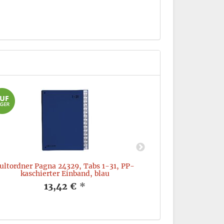
ultordner Pagna 24329, Tabs 1-31, PP-
Ordnungsmappe P
kaschierter Einband, blau
Gu
13,42 €
*