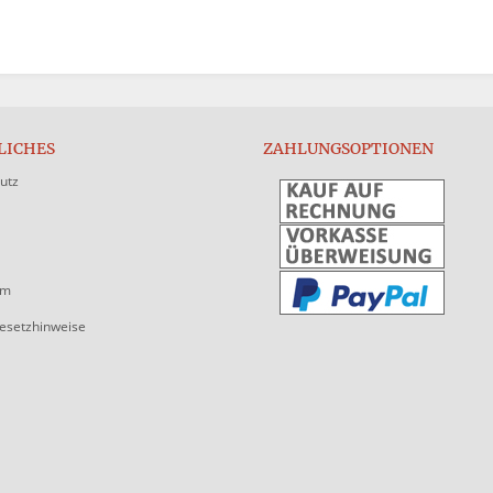
LICHES
ZAHLUNGSOPTIONEN
utz
um
gesetzhinweise