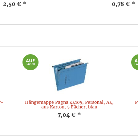
2,50 €
*
0,78 €
*
P-
Hängemappe Pagna 44105, Personal, A4,
P
aus Karton, 5 Fächer, blau
7,04 €
*