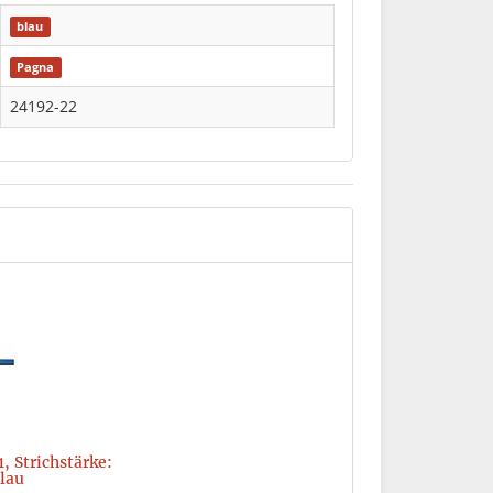
blau
Pagna
24192-22
, Strichstärke:
lau