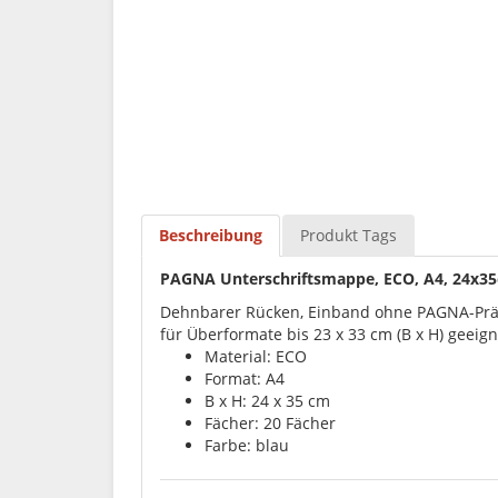
Beschreibung
Produkt Tags
PAGNA Unterschriftsmappe, ECO, A4, 24x35c
Dehnbarer Rücken, Einband ohne PAGNA-Prägun
für Überformate bis 23 x 33 cm (B x H) geeign
Material: ECO
Format: A4
B x H: 24 x 35 cm
Fächer: 20 Fächer
Farbe: blau