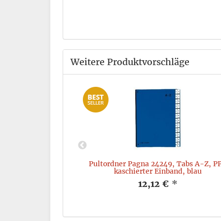
Weitere Produktvorschläge
, A5, kariert, 96
Pultordner Pagna 24249, Tabs A-Z, P
kaschierter Einband, blau
*
12,12 €
*