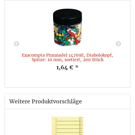
5
Exacompta Pinnnadel 14769E, Diabolokopf,
M
Spitze: 10 mm, sortiert, 200 Stück
1,64 €
*
Weitere Produktvorschläge