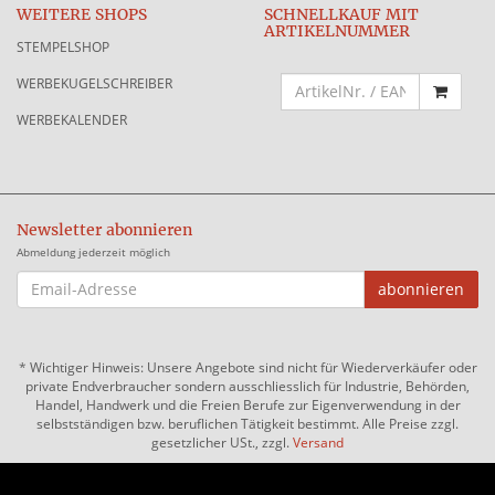
WEITERE SHOPS
SCHNELLKAUF MIT
ARTIKELNUMMER
STEMPELSHOP
WERBEKUGELSCHREIBER
WERBEKALENDER
Newsletter abonnieren
Abmeldung jederzeit möglich
EMAIL-
abonnieren
ADRESSE
*
Wichtiger Hinweis: Unsere Angebote sind nicht für Wiederverkäufer oder
private Endverbraucher sondern ausschliesslich für Industrie, Behörden,
Handel, Handwerk und die Freien Berufe zur Eigenverwendung in der
selbstständigen bzw. beruflichen Tätigkeit bestimmt. Alle Preise zzgl.
gesetzlicher USt., zzgl.
Versand