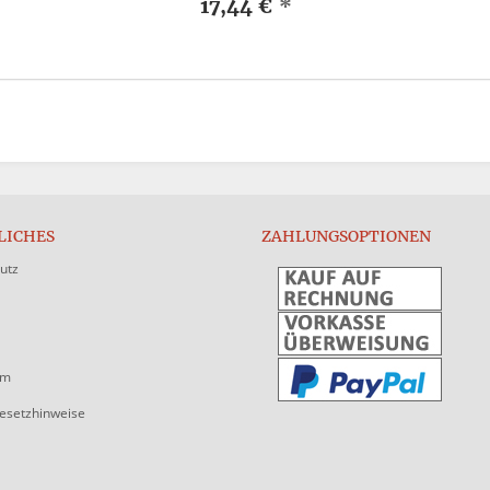
17,44 €
*
LICHES
ZAHLUNGSOPTIONEN
utz
um
gesetzhinweise