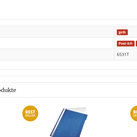
gelb
Post-it®
6531T
odukte