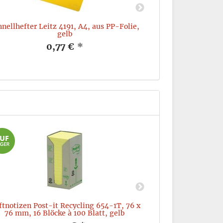
hnellhefter Leitz 4191, A4, aus PP-Folie,
Schnellhefter Le
gelb
0,77 €
*
tnotizen Post-it Recycling 654-1T, 76 x
Haftnotizen Post
76 mm, 16 Blöcke à 100 Blatt, gelb
38 mm, 24 Bl