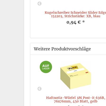
A4, aus PP-Folie,
Kugelschreiber Schneider Slider Edg
152203, Strichstärke: XB, blau
*
0,94 €
*
Weitere Produktvorschläge
Super Sticky
Haftnotiz-Würfel 3M Post-it 636B,
2 x 90 Blatt, gelb
76x76mm, 450 Blatt, gelb