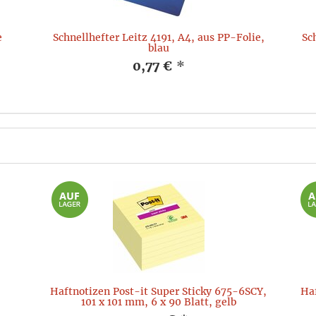
e
Schnellhefter Leitz 4191, A4, aus PP-Folie,
Sc
blau
0,77 €
*
Haftnotizen Post-it Super Sticky 675-6SCY,
Haf
101 x 101 mm, 6 x 90 Blatt, gelb