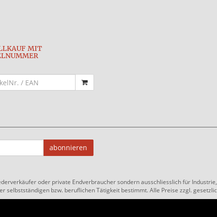
LLKAUF MIT
ELNUMMER
abonnieren
ederverkäufer oder private Endverbraucher sondern ausschliesslich für Industri
 selbstständigen bzw. beruflichen Tätigkeit bestimmt. Alle Preise zzgl. gesetzlic