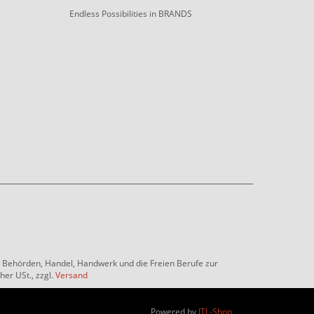
Endless Possibilities in BRANDS
e, Behörden, Handel, Handwerk und die Freien Berufe zur
her USt., zzgl.
Versand
Powered by
JTL-Shop