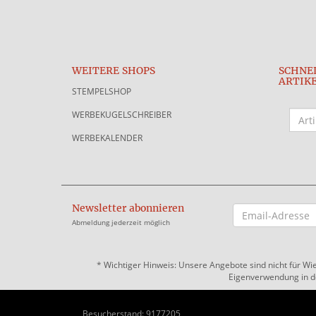
WEITERE SHOPS
SCHNE
ARTIK
STEMPELSHOP
WERBEKUGELSCHREIBER
WERBEKALENDER
Newsletter abonnieren
EMAIL-
ADRESSE
Abmeldung jederzeit möglich
*
Wichtiger Hinweis: Unsere Angebote sind nicht für Wi
Eigenverwendung in der
Besucherstand: 9177205