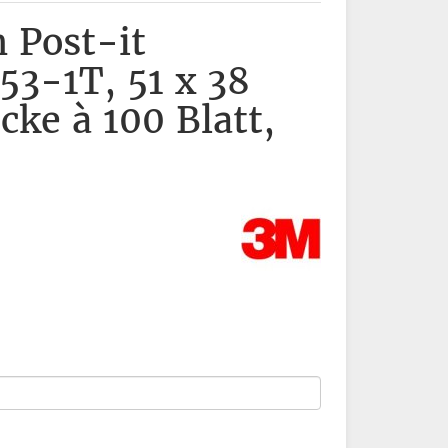
 Post-it
53-1T, 51 x 38
ke à 100 Blatt,