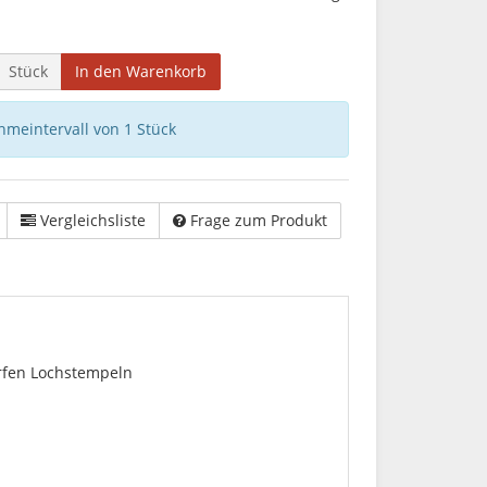
Stück
In den Warenkorb
hmeintervall von 1 Stück
Vergleichsliste
Frage zum Produkt
arfen Lochstempeln