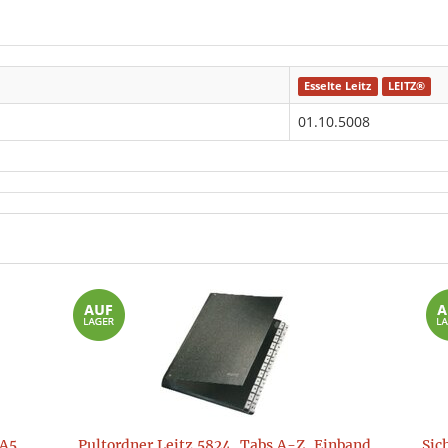
Esselte Leitz
LEITZ®
01.10.5008
A5,
Pultordner Leitz 5824, Tabs A-Z, Einband
Sic