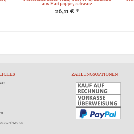
aus Hartpappe, schwarz
26,11 €
*
LICHES
ZAHLUNGSOPTIONEN
utz
um
gesetzhinweise