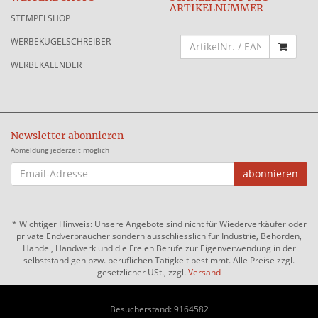
ARTIKELNUMMER
STEMPELSHOP
WERBEKUGELSCHREIBER
WERBEKALENDER
Newsletter abonnieren
Abmeldung jederzeit möglich
EMAIL-
abonnieren
ADRESSE
*
Wichtiger Hinweis: Unsere Angebote sind nicht für Wiederverkäufer oder
private Endverbraucher sondern ausschliesslich für Industrie, Behörden,
Handel, Handwerk und die Freien Berufe zur Eigenverwendung in der
selbstständigen bzw. beruflichen Tätigkeit bestimmt. Alle Preise zzgl.
gesetzlicher USt., zzgl.
Versand
Besucherstand: 9164582