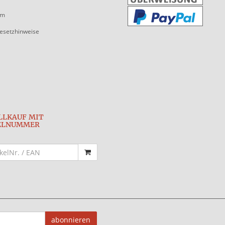
um
gesetzhinweise
LLKAUF MIT
ELNUMMER
abonnieren