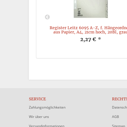
A4, aus Karton, 10
Register Leitz 6095 A-Z, f. Hängeordn
ß
aus Papier, A4, 21cm hoch, 20Bl, gra
*
2,27 €
*
SERVICE
RECHT
Zahlungsmöglichkeiten
Datensch
Wir über uns
AGB
Versandinformationen
Sitemap