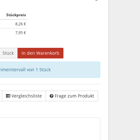
Stückpreis
8,26 €
7,95 €
Stück
In den Warenkorb
hmeintervall von 1 Stück
Vergleichsliste
Frage zum Produkt