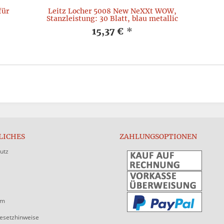
für
Leitz Locher 5008 New NeXXt WOW,
Stanzleistung: 30 Blatt, blau metallic
15,37 €
*
LICHES
ZAHLUNGSOPTIONEN
utz
um
gesetzhinweise