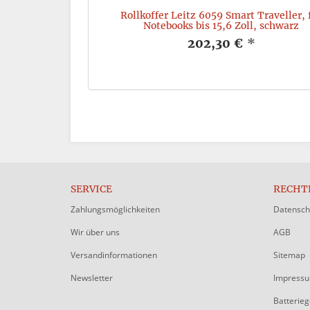
tz 2029, rot
Rollkoffer Leitz 6059 Smart Traveller, 
Notebooks bis 15,6 Zoll, schwarz
*
202,30 €
*
SERVICE
RECHT
Zahlungsmöglichkeiten
Datensch
Wir über uns
AGB
Versandinformationen
Sitemap
Newsletter
Impress
Batterie