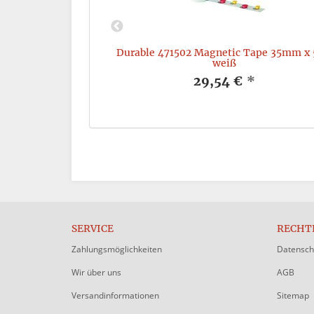
blanko, A4, aus
Durable 471502 Magnetic Tape 35mm x
att, grün
weiß
*
29,54 €
*
SERVICE
RECHT
Zahlungsmöglichkeiten
Datensch
Wir über uns
AGB
Versandinformationen
Sitemap