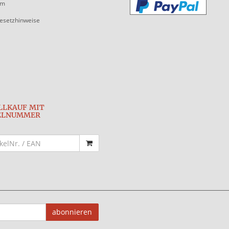
um
gesetzhinweise
LLKAUF MIT
ELNUMMER
abonnieren