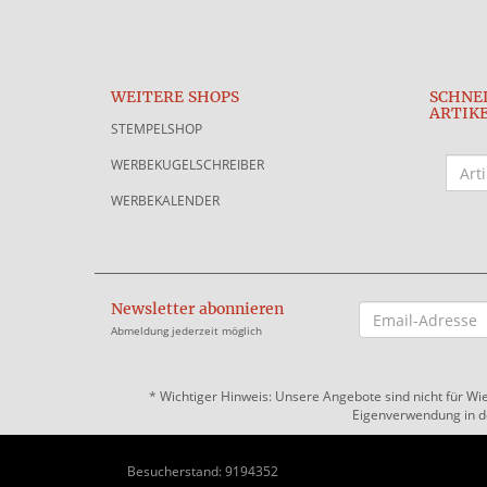
WEITERE SHOPS
SCHNE
ARTIK
STEMPELSHOP
WERBEKUGELSCHREIBER
WERBEKALENDER
Newsletter abonnieren
EMAIL-
ADRESSE
Abmeldung jederzeit möglich
*
Wichtiger Hinweis: Unsere Angebote sind nicht für Wi
Eigenverwendung in der
Besucherstand: 9194352