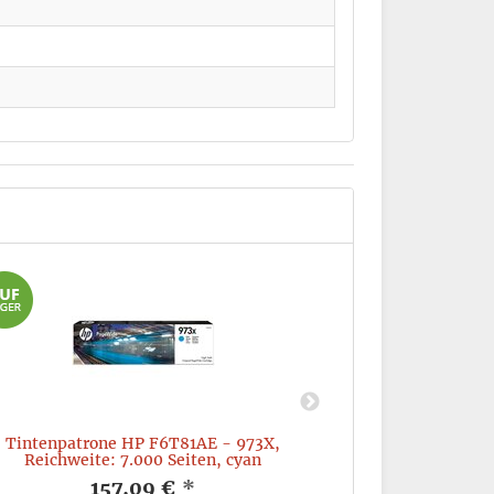
Tintenpatrone HP F6T81AE - 973X,
Toner HP C9731A,
Reichweite: 7.000 Seiten, cyan
157,09 €
*
5