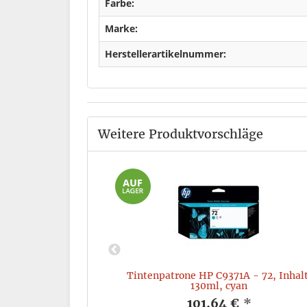
Farbe:
Marke:
Herstellerartikelnummer:
Weitere Produktvorschläge
te: 7.300 Seiten,
Tintenpatrone HP C9371A - 72, Inhalt
130ml, cyan
*
101,64 €
*