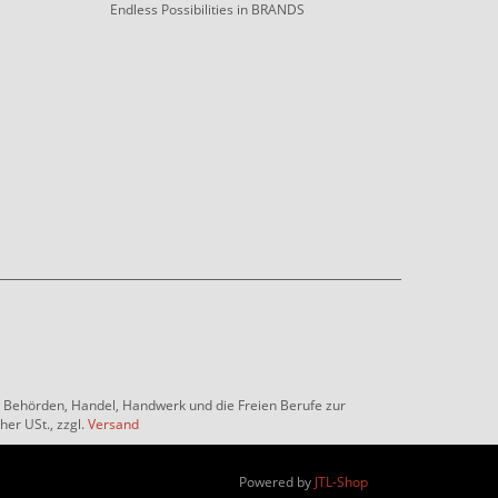
Endless Possibilities in BRANDS
e, Behörden, Handel, Handwerk und die Freien Berufe zur
her USt., zzgl.
Versand
Powered by
JTL-Shop