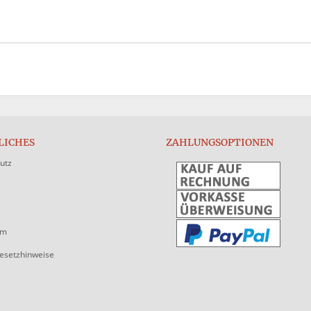
LICHES
ZAHLUNGSOPTIONEN
utz
um
gesetzhinweise