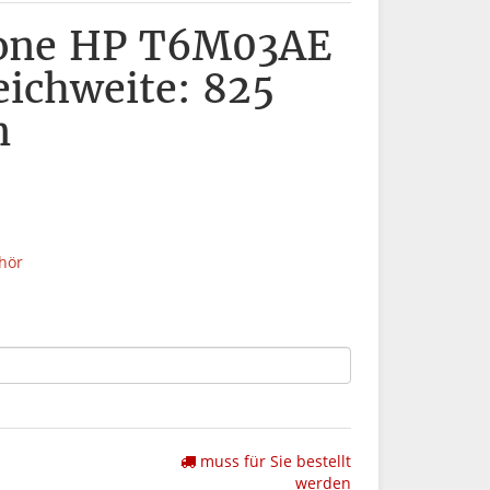
rone HP T6M03AE
eichweite: 825
n
hör
muss für Sie bestellt
werden