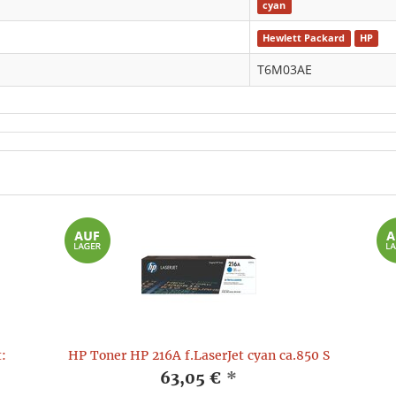
cyan
Hewlett Packard
HP
T6M03AE
:
HP Toner HP 216A f.LaserJet cyan ca.850 S
63,05 €
*