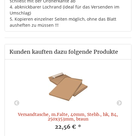
schließt mit der Ordnerkante ab
4. abknickbarer Lochrand (ideal für das Versenden im
Umschlag)
5. Kopieren einzelner Seiten möglich, ohne das Blatt
ausheften zu müssen !!!
Kunden kauften dazu folgende Produkte
Versandtasche, m.Falte, 40mm, Stehb., hk, B4,
K
250x353mm, braun
22,56 €
*