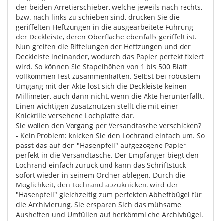
der beiden Arretierschieber, welche jeweils nach rechts,
bzw. nach links zu schieben sind, drücken Sie die
geriffelten Heftzungen in die ausgearbeitete Führung
der Deckleiste, deren Oberfläche ebenfalls geriffelt ist.
Nun greifen die Riffelungen der Heftzungen und der
Deckleiste ineinander, wodurch das Papier perfekt fixiert
wird. So können Sie Stapelhöhen von 1 bis 500 Blatt
vollkommen fest zusammenhalten. Selbst bei robustem
Umgang mit der Akte löst sich die Deckleiste keinen
Millimeter, auch dann nicht, wenn die Akte herunterfällt.
Einen wichtigen Zusatznutzen stellt die mit einer
Knickrille versehene Lochplatte dar.
Sie wollen den Vorgang per Versandtasche verschicken?
- Kein Problem: knicken Sie den Lochrand einfach um. So
passt das auf den "Hasenpfeil" aufgezogene Papier
perfekt in die Versandtasche. Der Empfänger biegt den
Lochrand einfach zurück und kann das Schriftstück
sofort wieder in seinem Ordner ablegen. Durch die
Möglichkeit, den Lochrand abzuknicken, wird der
"Hasenpfeil" gleichzeitig zum perfekten Abheftbügel für
die Archivierung. Sie ersparen Sich das mühsame
Ausheften und Umfüllen auf herkömmliche Archivbügel.