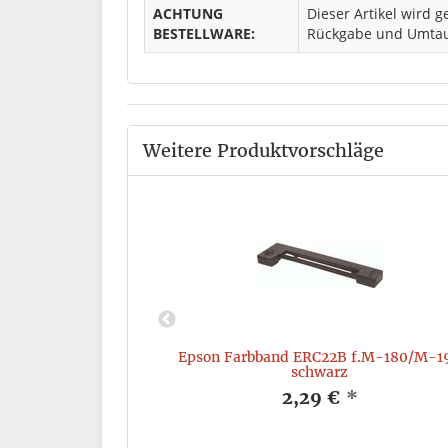
ACHTUNG
Dieser Artikel wird g
BESTELLWARE:
Rückgabe und Umtau
Weitere Produktvorschläge
74 - ERC38B,
Epson Farbband ERC22B f.M-180/M-1
eichen, schwarz
schwarz
*
2,29 €
*