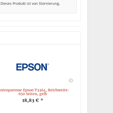
. Dieses Produkt ist von Stornierung,
intenpatrone Epson T3364, Reichweite:
Tintenpatrone E
650 Seiten, gelb
2
18,83 €
*