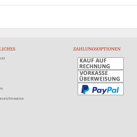
LICHES
ZAHLUNGSOPTIONEN
utz
um
gesetzhinweise