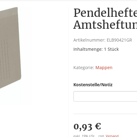
Pendelhefte
Amtsheftun
Artikelnummer:
ELB90421GR
Inhaltsmenge: 1 Stück
Kategorie:
Mappen
Kostenstelle/Notiz
0,93 €
exkl. 19% USt. , zzgl.
Versand