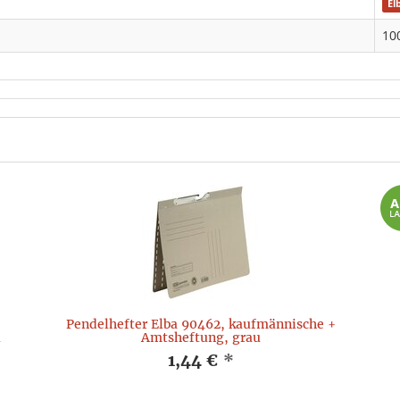
El
10
Pendelhefter Elba 90462, kaufmännische +
u
Amtsheftung, grau
1,44 €
*