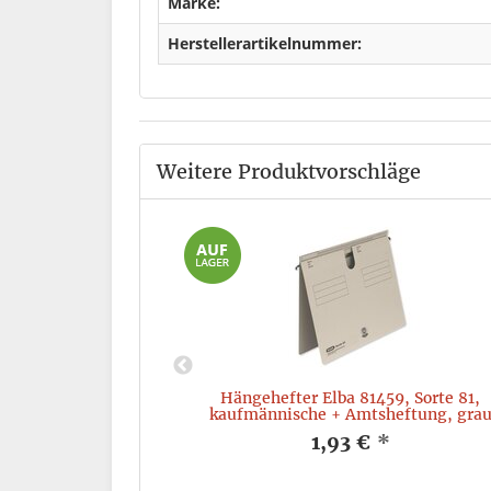
Marke:
Herstellerartikelnummer:
Weitere Produktvorschläge
lang, RC-Karton,
Hängehefter Elba 81459, Sorte 81,
au, 50 Stück
kaufmännische + Amtsheftung, gra
*
1,93 €
*