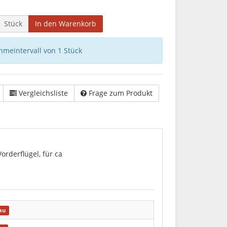
Stück
In den Warenkorb
hmeintervall von 1 Stück
Vergleichsliste
Frage zum Produkt
rderflügel, für ca
au