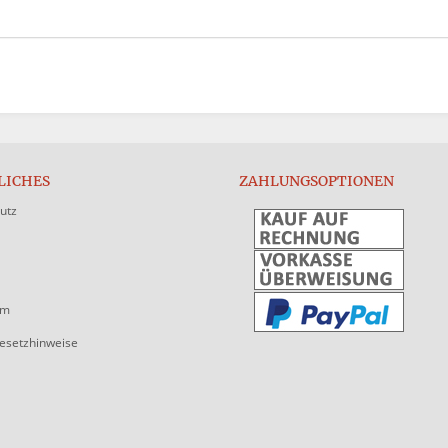
LICHES
ZAHLUNGSOPTIONEN
utz
um
gesetzhinweise