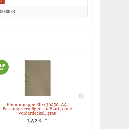
ba
0560083
Klemmmappe Elba 36450, A4,
Pendelhefter Elb
Fassungsvermögen: 10 Blatt, ohne
Vorderdeckel, grau
1,42 €
*