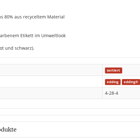
ns 80% aus recyceltem Material
-farbenem Etikett im Umweltlook
 rot und schwarz).
sortiert
edding
edding®
4-28-4
odukte