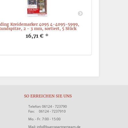
ding Kreidemarker 4095 4-4095-5999,
edding Pigmen
undspitze, 2 - 3 mm, sortiert, 5 Stück
Rund-/Keilsp
16,71 €
*
SO ERREICHEN SIE UNS
Telefon: 06124 - 723790
Fax: 06124 - 7237910
Mo. - Fr. 7:00 - 15:00
Mail: info@bueropartnerteam.de