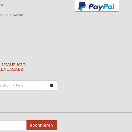
um
gesetzhinweise
LLKAUF MIT
ELNUMMER
abonnieren