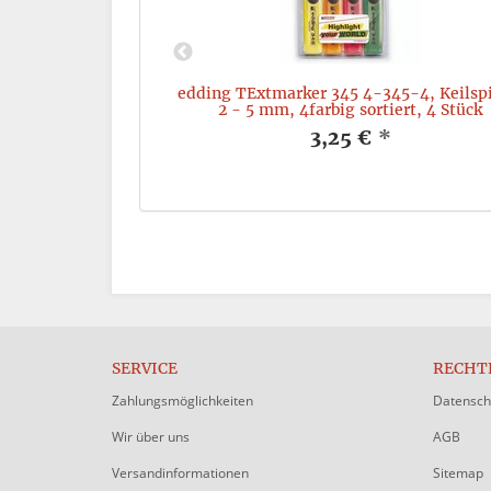
0/33 4-3033-7,
edding TExtmarker 345 4-345-4, Keilspi
iert. 7 Stück
2 - 5 mm, 4farbig sortiert, 4 Stück
*
3,25 €
*
SERVICE
RECHT
Zahlungsmöglichkeiten
Datensch
Wir über uns
AGB
Versandinformationen
Sitemap