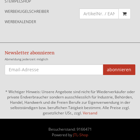
STEMPELSHOP
WERBEKUGELSCHREIBER
WERBEKALENDER
Newsletter abonnieren
Abmeldung jederzeit möglich
EMAIL-
abonnieren
ADRESSE
*
Wichtiger Hinweis: Unsere Angebote sind nicht für Wiederverkäufer oder
private Endverbraucher sondern ausschliesslich für Industrie, Behörden,
Handel, Handwerk und die Freien Berufe zur Eigenverwendung in der
selbstständigen bzw. beruflichen Tätigkeit bestimmt. Alle Preise zzgl.
gesetzlicher USt., zzgl.
Versand
Besucherstand: 9166471
Powered by
JTL-Shop