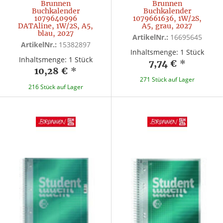
Brunnen
Brunnen
Buchkalender
Buchkalender
1079640996
1079661636, 1W/2S,
DATAline, 1W/2S, A5,
A5, grau, 2027
blau, 2027
ArtikelNr.:
16695645
ArtikelNr.:
15382897
Inhaltsmenge: 1 Stück
Inhaltsmenge: 1 Stück
7,74 €
*
10,28 €
*
271 Stück auf Lager
216 Stück auf Lager