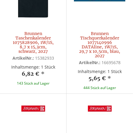
Brunnen
Brunnen
Taschenkalender
Tischquerkalender
1075828906, 1W/1S,
1077140996
8,7 x 15,3cm,
DATAline, 1W/1S,
schwarz, 2027
29,7 x 10,5cm, blau,
2027
ArtikelNr.:
15382933
ArtikelNr.:
16695678
Inhaltsmenge: 1 Stück
Inhaltsmenge: 1 Stück
6,82 €
*
5,65 €
*
143 Stück auf Lager
444 Stück auf Lager