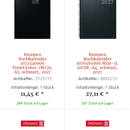
Brunnen
Brunnen
Buchkalender
Buchkalender
1072520906
1076365906 Wire-O,
TimeCenter, 1W/2S,
2S/1W, A4, schwarz,
A5, schwarz, 2027
2027
ArtikelNr.:
3723177
ArtikelNr.:
8835213
Inhaltsmenge: 1 Stück
Inhaltsmenge: 1 Stück
11,45 €
*
27,11 €
*
284 Stück auf Lager
201 Stück auf Lager