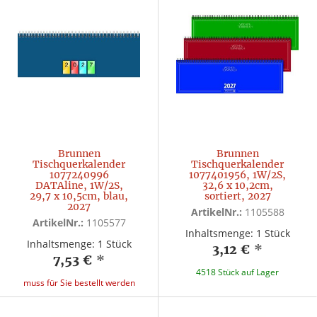
Brunnen
Brunnen
Tischquerkalender
Tischquerkalender
1077240996
1077401956, 1W/2S,
DATAline, 1W/2S,
32,6 x 10,2cm,
29,7 x 10,5cm, blau,
sortiert, 2027
2027
ArtikelNr.:
1105588
ArtikelNr.:
1105577
Inhaltsmenge: 1 Stück
Inhaltsmenge: 1 Stück
3,12 €
*
7,53 €
*
4518 Stück auf Lager
muss für Sie bestellt werden