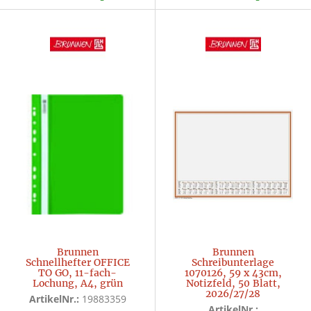
Brunnen
Brunnen
Schnellhefter OFFICE
Schreibunterlage
TO GO, 11-fach-
1070126, 59 x 43cm,
Lochung, A4, grün
Notizfeld, 50 Blatt,
2026/27/28
ArtikelNr.:
19883359
ArtikelNr.: