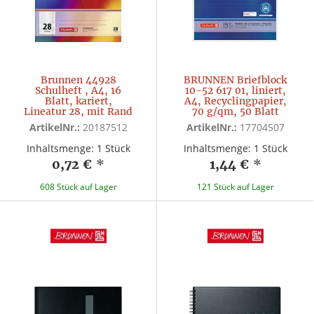
Brunnen 44928
BRUNNEN Briefblock
Schulheft , A4, 16
10-52 617 01, liniert,
Blatt, kariert,
A4, Recyclingpapier,
Lineatur 28, mit Rand
70 g/qm, 50 Blatt
ArtikelNr.:
20187512
ArtikelNr.:
17704507
Inhaltsmenge: 1 Stück
Inhaltsmenge: 1 Stück
0,72 €
*
1,44 €
*
608 Stück auf Lager
121 Stück auf Lager