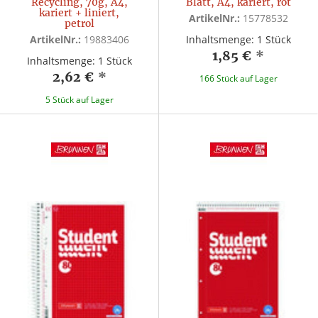
Recycling, 70g, A4,
Blatt, A4, kariert, rot
kariert + liniert,
ArtikelNr.:
15778532
petrol
ArtikelNr.:
19883406
Inhaltsmenge: 1 Stück
1,85 €
*
Inhaltsmenge: 1 Stück
2,62 €
*
166 Stück auf Lager
5 Stück auf Lager